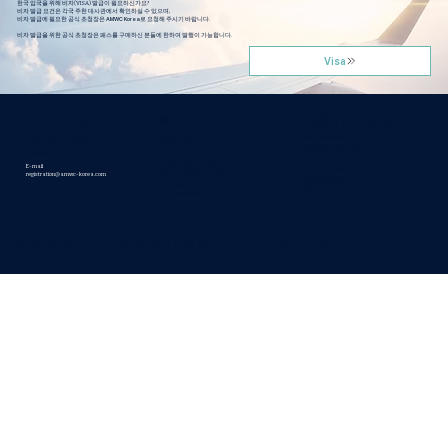
한국 입국을 위해 비자(VISA) 발급이 필요하신가요?
비자 발급 요건은 각국 주한 대사관에서 확인하실 수 있으며,
비자 발급에 필요한 공식 초청장은
AMWC Korea
로 요청해 주시기 바랍니다.
비자 발급을 위한 공식 초청장은 패스를 구매하신 분들에 한하여 발행이 가능합니다.
Visa
AMWC 코리아
특허
바로가기 링크
저희와 소통하세요
서울시 서초구 나루터로 61
사업자 등록증.
전시업체가 되어 보세요
216-87-03826
전화번호: (+82) 02-3453-94451
참가자 약관
온라인 사업자 등록증.
E-mail
이벤트 개인정보 보호 고지
제2025-서울서초-2779호
registration@amwc-korea.com
개인정보 보호정책
THE ELEMENTS X Co., ltd
환불 조건
CEO. Yeon Sung Kang
저작권 © 2026 모든 권리 보유. THE ELEMENTS X