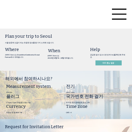
Plan your trip to Seoul
뉴스레터
서울 방문에 도움이 되는 유용한 정보를 몇 가지 소개해 드립니다.
전시업체
Where
Help
When
AMWC Korea는
Grand InterContinental Seoul
궁금한 점이 있으시면 먼저 FAQ를 확인해 주세
문의사항
AMWC Korea는
Parnas
에서 개최됩니다.
요.
2026년 6월 19~20일
개최됩니다.
자주 묻는 질문
해외에서 참여하시나요?
Measurement system
전기
​미터(M)
220V / 60Hz
플러그
국가번호 전화 걸기
C Type, F type (유럽용) 사용 가능
한국의 국가 전화번호 코드 : +82
Currency
Time zone
대한민국 원 KRW / ₩
GMT + 9
Request for Invitation Letter